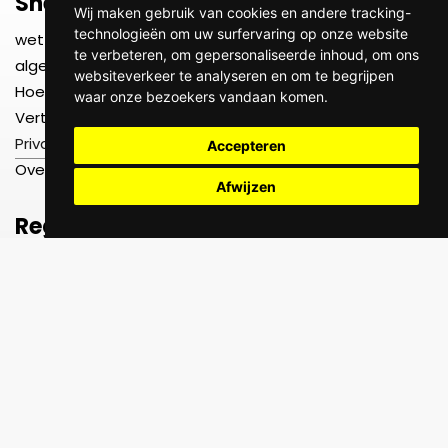
Snelle links
Wij maken gebruik van cookies en andere tracking-
technologieën om uw surfervaring op onze website
wettelijk
te verbeteren, om gepersonaliseerde inhoud, om ons
algemene voorwaarden
websiteverkeer te analyseren en om te begrijpen
Hoe het werkt
waar onze bezoekers vandaan komen.
Vertrouwen, veiligheid en verzekering
Privacybeleid
Accepteren
Over ons
Afwijzen
Registreren
Registreer als gebruiker
Meld u aan als dienstverlener
Registreren als serviceproviderbedrijf
Ondersteuning 24x7
Helpcentrum
FAQ